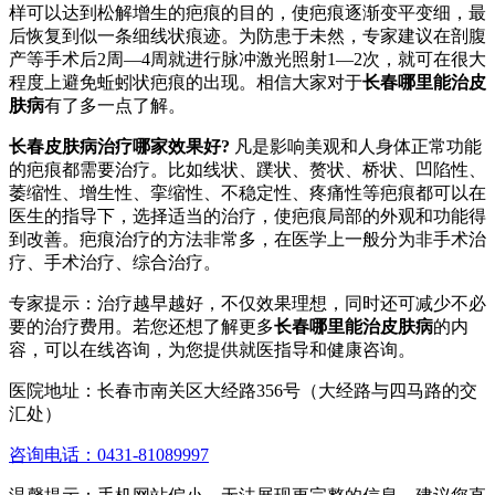
样可以达到松解增生的疤痕的目的，使疤痕逐渐变平变细，最
后恢复到似一条细线状痕迹。为防患于未然，专家建议在剖腹
产等手术后2周―4周就进行脉冲激光照射1―2次，就可在很大
程度上避免蚯蚓状疤痕的出现。相信大家对于
长春哪里能治皮
肤病
有了多一点了解。
长春皮肤病治疗哪家效果好?
凡是影响美观和人身体正常功能
的疤痕都需要治疗。比如线状、蹼状、赘状、桥状、凹陷性、
萎缩性、增生性、挛缩性、不稳定性、疼痛性等疤痕都可以在
医生的指导下，选择适当的治疗，使疤痕局部的外观和功能得
到改善。疤痕治疗的方法非常多，在医学上一般分为非手术治
疗、手术治疗、综合治疗。
专家提示：治疗越早越好，不仅效果理想，同时还可减少不必
要的治疗费用。若您还想了解更多
长春哪里能治皮肤病
的内
容，可以在线咨询，为您提供就医指导和健康咨询。
医院地址：长春市南关区大经路356号（大经路与四马路的交
汇处）
咨询电话：0431-81089997