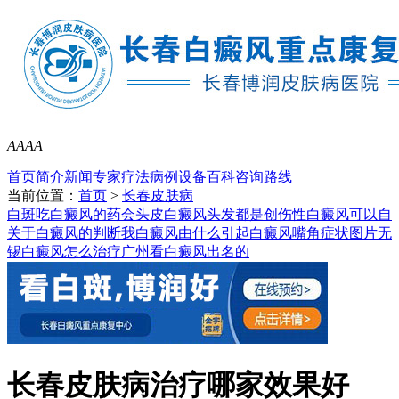
A
A
A
A
首页
简介
新闻
专家
疗法
病例
设备
百科
咨询
路线
当前位置：
首页
>
长春皮肤病
白斑吃白癜风的药会
头皮白癜风头发都是
创伤性白癜风可以自
关于白癜风的判断我
白癜风由什么引起
白癜风嘴角症状图片
无
锡白癜风怎么治疗
广州看白癜风出名的
长春皮肤病治疗哪家效果好