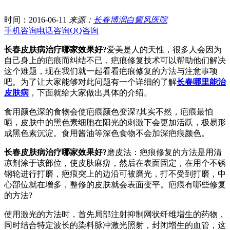
时间：2016-06-11
来源：
长春博润白癜风医院
手机咨询
电话咨询
QQ咨询
长春皮肤病治疗哪家效果好?
爱美是人的天性，很多人会因为
自己身上的疤痕而纠结不已，疤痕修复技术可以帮助他们解决
这个难题，现在我们就一起看看疤痕修复的方法与注意事项
吧。为了让大家能够对此问题有一个详细的了解
长春哪里能治
皮肤病
，下面就给大家做出具体的介绍。
食用颜色深的食物会使疤痕颜色变深?其实不然，疤痕最怕
晒，皮肤中的黑色素细胞在阳光的刺激下会更加活跃，极易形
成黑色素沉淀。食用酱油等深色食物不会加深疤痕颜色。
长春皮肤病治疗哪家效果好?
磨皮法：疤痕修复的方法是用清
凉剂涂于该部位，使皮肤麻痹，然后在表面固定，在用个不锈
钢轮进行打磨，疤痕突上的边沿可被磨光，打不受到打磨，中
心部位就在增多，整修的皮肤就会表面变平。疤痕有哪些修复
的方法?
使用激光的方法时，首先局部注射抑制网状纤维增生的药物，
同时结合特定波长的染料脉冲激光照射，封闭增生的血管，这