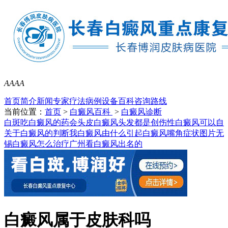
A
A
A
A
首页
简介
新闻
专家
疗法
病例
设备
百科
咨询
路线
当前位置：
首页
>
白癜风百科
>
白癜风诊断
白斑吃白癜风的药会
头皮白癜风头发都是
创伤性白癜风可以自
关于白癜风的判断我
白癜风由什么引起
白癜风嘴角症状图片
无
锡白癜风怎么治疗
广州看白癜风出名的
白癜风属于皮肤科吗