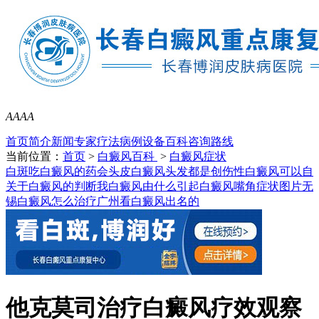
A
A
A
A
首页
简介
新闻
专家
疗法
病例
设备
百科
咨询
路线
当前位置：
首页
>
白癜风百科
>
白癜风症状
白斑吃白癜风的药会
头皮白癜风头发都是
创伤性白癜风可以自
关于白癜风的判断我
白癜风由什么引起
白癜风嘴角症状图片
无
锡白癜风怎么治疗
广州看白癜风出名的
他克莫司治疗白癜风疗效观察