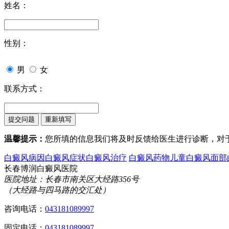
姓名：
性别：
男
女
联系方式：
温馨提示：
您所填的信息我们将及时反馈给医生进行诊断，对
白癜风病因
白癜风症状
白癜风治疗
白癜风药物
儿童白癜风
面部
长春博润白癜风医院
医院地址：长春市南关区大经路356号
（大经路与四马路的交汇处）
咨询电话：
043181089997
固定电话：
043181089997