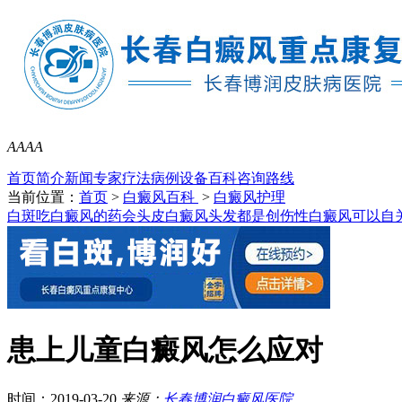
A
A
A
A
首页
简介
新闻
专家
疗法
病例
设备
百科
咨询
路线
当前位置：
首页
>
白癜风百科
>
白癜风护理
白斑吃白癜风的药会
头皮白癜风头发都是
创伤性白癜风可以自
患上儿童白癜风怎么应对
时间：2019-03-20
来源：
长春博润白癜风医院