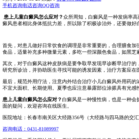
手机咨询
电话咨询
QQ咨询
患上儿童白癜风怎么应对？
众所周知，白癜风是一种发病率高
癜风患者相比身体抵抗力差，所以除了积极诊治外，还要做好
首先，对患儿做好日常饮食的调理是非常重要的，合理膳食加
食品，适量补充多种微量元素，多吃一些深颜色食品，如黑芝
其次，对于白癜风这种皮肤病是要争取早发现早诊断早治疗的
研究所诊治，并协助医生寻找可能的诱发因素，治疗方案应在
最后，规范外用疗法，注意内外结合治疗小儿白癜风外用药的
不宜大面积、长期使用。夏季也应注意暴露部位涂搽具有光感
患上儿童白癜风怎么应对？
白癜风是一种慢性病，也是一种会
面的疑问，欢迎咨询在线医生。
医院地址：长春市南关区大经路356号（大经路与四马路的交
咨询电话：0431-81089997