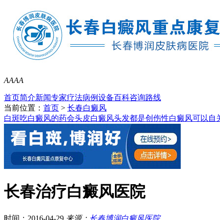
A
A
A
A
首页
简介
新闻
专家
疗法
病例
设备
百科
咨询
路线
当前位置：
首页
>
长春白癜风
白斑吃白癜风的药会
头皮白癜风头发都是
创伤性白癜风可以自
长春治疗白癜风医院
时间：2016-04-29
来源：
长春博润白癜风医院