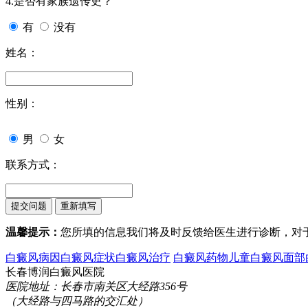
4.是否有家族遗传史？
有
没有
姓名：
性别：
男
女
联系方式：
温馨提示：
您所填的信息我们将及时反馈给医生进行诊断，对
白癜风病因
白癜风症状
白癜风治疗
白癜风药物
儿童白癜风
面部
长春博润白癜风医院
医院地址：长春市南关区大经路356号
（大经路与四马路的交汇处）