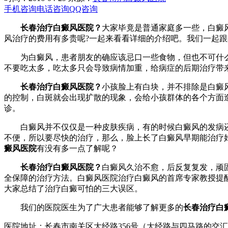
手机咨询
电话咨询
QQ咨询
长春治疗白癜风医院？
大家毕竟是普通家庭多一些，白癜
风治疗的费用有多贵呢?一起来看看详细的介绍吧。我们一起
为白癜风，患者朋友的确应该忌口一些食物，但也不可什么
不要吃太多，吃太多只会导致病情加重，给病症的后期治疗带
长春治疗白癜风医院？
小孩脸上有白块，并不排除是白癜
的控制，白斑就会出现扩散的现象，会给小孩群体的各个方面
诊。
白癜风并不仅仅是一种皮肤疾病，有的时候白癜风的发病还
不便，所以要尽快的治疗，那么，脸上长了白癜风早期能治疗
癜风医院
有没有多一点了解呢？
长春治疗白癜风医院？
白癜风久治不愈，后反复复发，顽
全保障的治疗方法。白癜风医院治疗白癜风的首席专家教授提
大家总结了治疗白癜可怕的三大误区。
我们的医院医生为了广大患者能够了解更多的
长春治疗白
医院地址：长春市南关区大经路356号（大经路与四马路的交