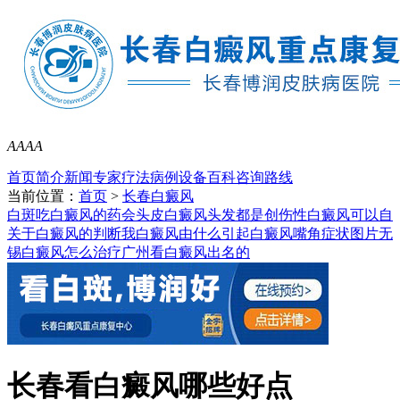
A
A
A
A
首页
简介
新闻
专家
疗法
病例
设备
百科
咨询
路线
当前位置：
首页
>
长春白癜风
白斑吃白癜风的药会
头皮白癜风头发都是
创伤性白癜风可以自
关于白癜风的判断我
白癜风由什么引起
白癜风嘴角症状图片
无
锡白癜风怎么治疗
广州看白癜风出名的
长春看白癜风哪些好点