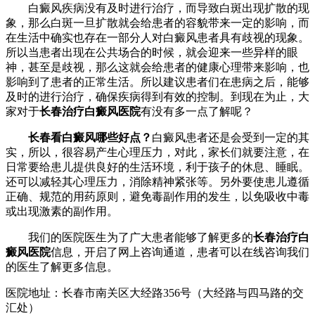
白癜风疾病没有及时进行治疗，而导致白斑出现扩散的现
象，那么白斑一旦扩散就会给患者的容貌带来一定的影响，而
在生活中确实也存在一部分人对白癜风患者具有歧视的现象。
所以当患者出现在公共场合的时候，就会迎来一些异样的眼
神，甚至是歧视，那么这就会给患者的健康心理带来影响，也
影响到了患者的正常生活。所以建议患者们在患病之后，能够
及时的进行治疗，确保疾病得到有效的控制。到现在为止，大
家对于
长春治疗白癜风医院
有没有多一点了解呢？
长春看白癜风哪些好点？
白癜风患者还是会受到一定的其
实，所以，很容易产生心理压力，对此，家长们就要注意，在
日常要给患儿提供良好的生活环境，利于孩子的休息、睡眠。
还可以减轻其心理压力，消除精神紧张等。另外要使患儿遵循
正确、规范的用药原则，避免毒副作用的发生，以免吸收中毒
或出现激素的副作用。
我们的医院医生为了广大患者能够了解更多的
长春治疗白
癜风医院
信息，开启了网上咨询通道，患者可以在线咨询我们
的医生了解更多信息。
医院地址：长春市南关区大经路356号（大经路与四马路的交
汇处）