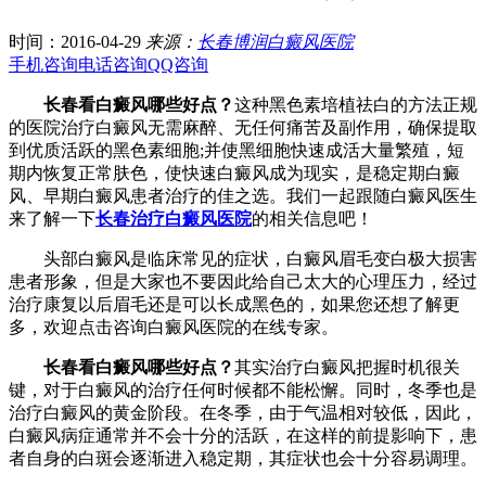
时间：2016-04-29
来源：
长春博润白癜风医院
手机咨询
电话咨询
QQ咨询
长春看白癜风哪些好点？
这种黑色素培植祛白的方法正规
的医院治疗白癜风无需麻醉、无任何痛苦及副作用，确保提取
到优质活跃的黑色素细胞;并使黑细胞快速成活大量繁殖，短
期内恢复正常肤色，使快速白癜风成为现实，是稳定期白癜
风、早期白癜风患者治疗的佳之选。我们一起跟随白癜风医生
来了解一下
长春治疗白癜风医院
的相关信息吧！
头部白癜风是临床常见的症状，白癜风眉毛变白极大损害
患者形象，但是大家也不要因此给自己太大的心理压力，经过
治疗康复以后眉毛还是可以长成黑色的，如果您还想了解更
多，欢迎点击咨询白癜风医院的在线专家。
长春看白癜风哪些好点？
其实治疗白癜风把握时机很关
键，对于白癜风的治疗任何时候都不能松懈。同时，冬季也是
治疗白癜风的黄金阶段。在冬季，由于气温相对较低，因此，
白癜风病症通常并不会十分的活跃，在这样的前提影响下，患
者自身的白斑会逐渐进入稳定期，其症状也会十分容易调理。